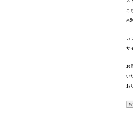
ス
こ
※
カ
サイ
お
い
お
お