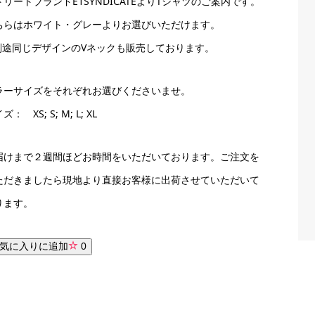
トリートブランドE1SYNDICATEよりTシャツのご案内です。
ちらはホワイト・グレーよりお選びいただけます。
別途同じデザインのVネックも販売しております。
ラーサイズをそれぞれお選びくださいませ。
ズ： XS; S; M; L; XL
届けまで２週間ほどお時間をいただいております。ご注文を
ただきましたら現地より直接お客様に出荷させていただいて
ります。
気に入りに追加
0