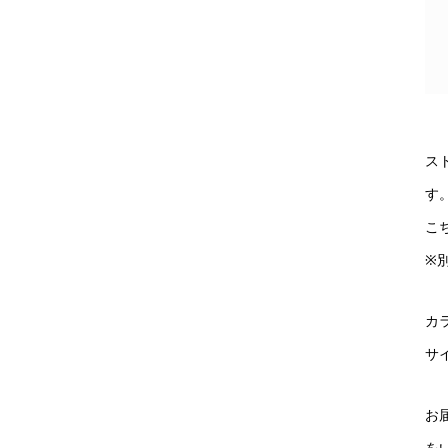
ス
す
こ
※
カ
サイ
お
を