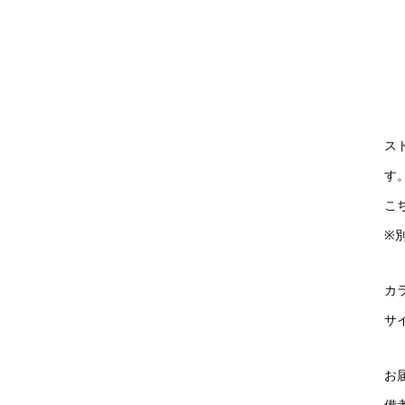
ス
す
こ
※
カ
サイ
お
備