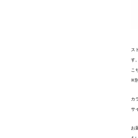
ス
す
こ
※
カ
サイ
お
を