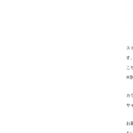
ス
す
こ
※
カ
サイ
お
を