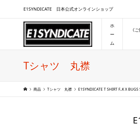
E1SYNDICATE 日本公式オンラインショップ
ホ
《ご
ー
ム
Tシャツ 丸襟
商品
Tシャツ 丸襟
E1SYNDICATE T SHIRT F..K X BUGS
E