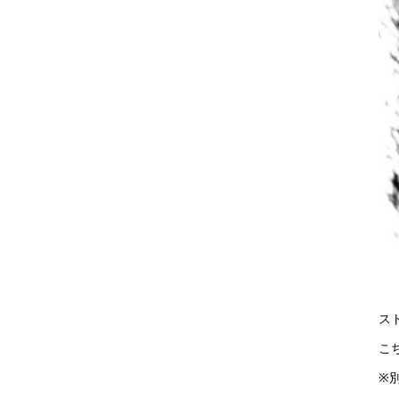
ス
こ
※