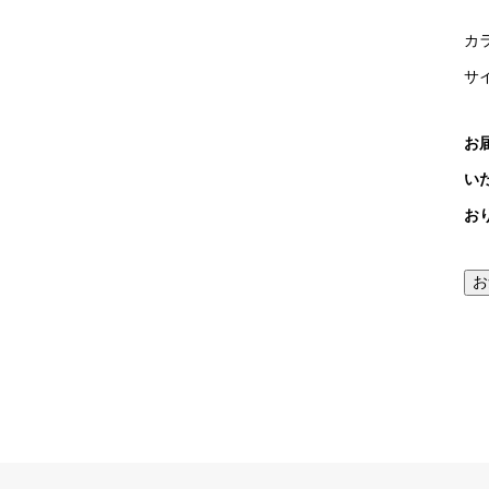
カ
サイ
お
い
お
お