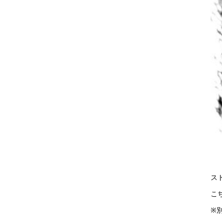
ス
こ
※