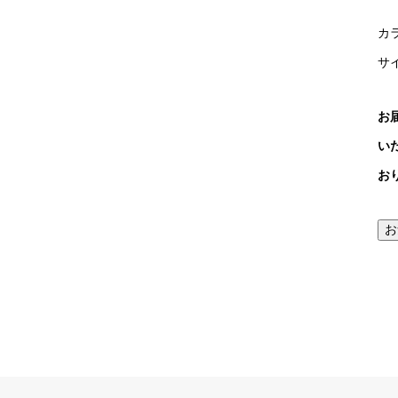
カ
サイ
お
い
お
お