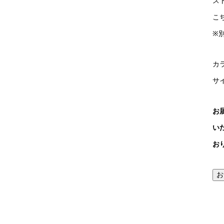
ス
こ
※
カ
サイ
お
い
お
お