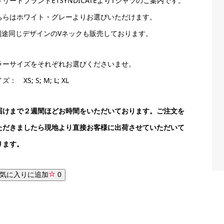
トリートブランドE1SYNDICATEよりTシャツのご案内です。
ちらはホワイト・グレーよりお選びいただけます。
別途同じデザインのVネックも販売しております。
ラーサイズをそれぞれお選びくださいませ。
ズ： XS; S; M; L; XL
届けまで２週間ほどお時間をいただいております。ご注文を
ただきましたら現地より直接お客様に出荷させていただいて
ります。
気に入りに追加
0