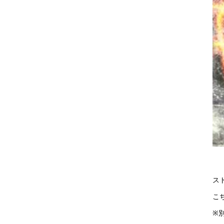
ス
こ
※