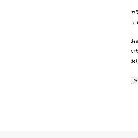
カ
サイ
お
い
お
お