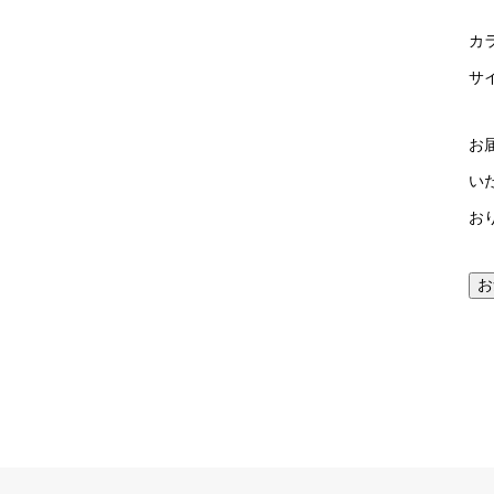
カ
サイ
お
い
お
お