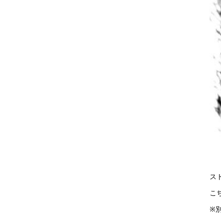
ス
こ
※