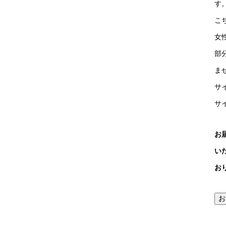
す
こ
女
部
ま
サ
サイ
お
い
お
お