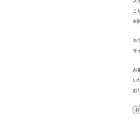
ス
こ
※
カ
サイ
お
い
お
お