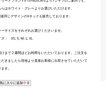
トリートブランドE1SYNDICATEよりTシャツのご案内です。
ちらはホワイト・グレーよりお選びいただけます。
別途同じデザインのVネックも販売しております。
ラーサイズをそれぞれお選びくださいませ。
ズ： XS; S; M; L; XL
届けまで２週間ほどお時間をいただいております。ご注文を
ただきましたら現地より直接お客様に出荷させていただいて
ります。
気に入りに追加
0